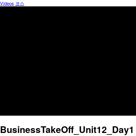
Vídeos
코스
BusinessTakeOff_Unit12_Day1