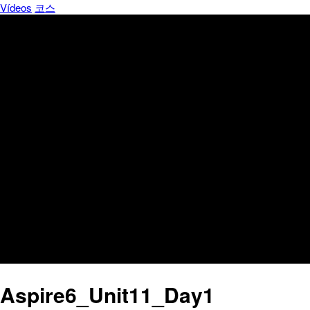
Vídeos
코스
Aspire6_Unit11_Day1