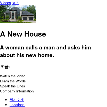
Vídeos
코스
A New House
A woman calls a man and asks him
about his new home.
초급+
Watch the Video
Learn the Words
Speak the Lines
Company Information
회사소개
Locations