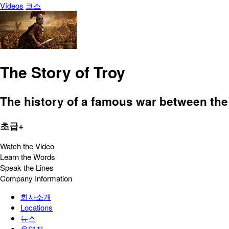
Vídeos
코스
The Story of Troy
The history of a famous war between the 
초급+
Watch the Video
Learn the Words
Speak the Lines
Company Information
회사소개
Locations
뉴스
운영진