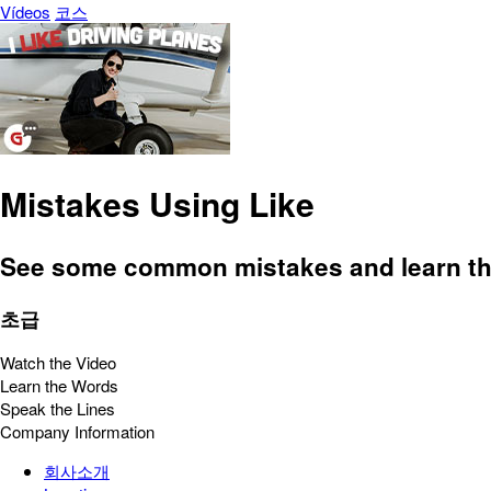
Vídeos
코스
Mistakes Using Like
See some common mistakes and learn the 
초급
Watch the Video
Learn the Words
Speak the Lines
Company Information
회사소개