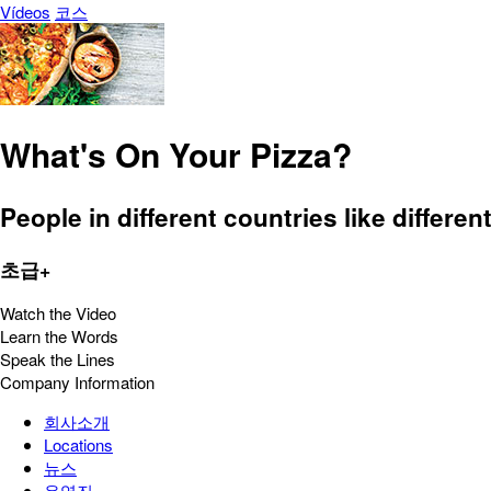
Vídeos
코스
What's On Your Pizza?
People in different countries like different
초급+
Watch the Video
Learn the Words
Speak the Lines
Company Information
회사소개
Locations
뉴스
운영진