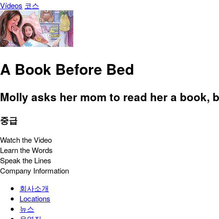
Vídeos
코스
A Book Before Bed
Molly asks her mom to read her a book, b
중급
Watch the Video
Learn the Words
Speak the Lines
Company Information
회사소개
Locations
뉴스
운영진