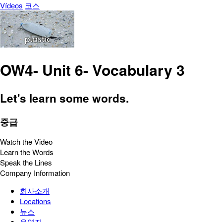
Vídeos
코스
OW4- Unit 6- Vocabulary 3
Let's learn some words.
중급
Watch the Video
Learn the Words
Speak the Lines
Company Information
회사소개
Locations
뉴스
운영진