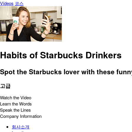
Vídeos
코스
Habits of Starbucks Drinkers
Spot the Starbucks lover with these funny 
고급
Watch the Video
Learn the Words
Speak the Lines
Company Information
회사소개