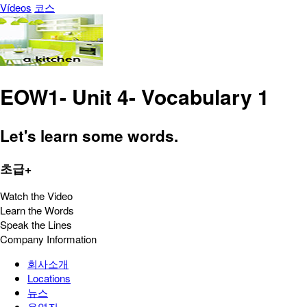
Vídeos
코스
EOW1- Unit 4- Vocabulary 1
Let's learn some words.
초급+
Watch the Video
Learn the Words
Speak the Lines
Company Information
회사소개
Locations
뉴스
운영진