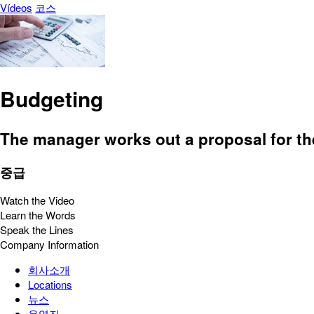
Vídeos
코스
Budgeting
The manager works out a proposal for th
중급
Watch the Video
Learn the Words
Speak the Lines
Company Information
회사소개
Locations
뉴스
운영진