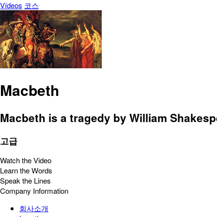
Vídeos
코스
Macbeth
Macbeth is a tragedy by William Shakespea
고급
Watch the Video
Learn the Words
Speak the Lines
Company Information
회사소개