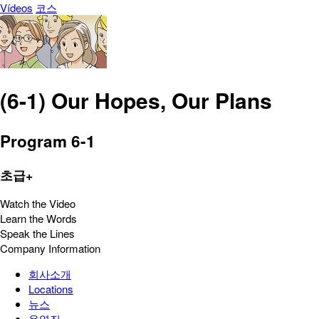
Vídeos
코스
(6-1) Our Hopes, Our Plans
Program 6-1
초급+
Watch the Video
Learn the Words
Speak the Lines
Company Information
회사소개
Locations
뉴스
운영진