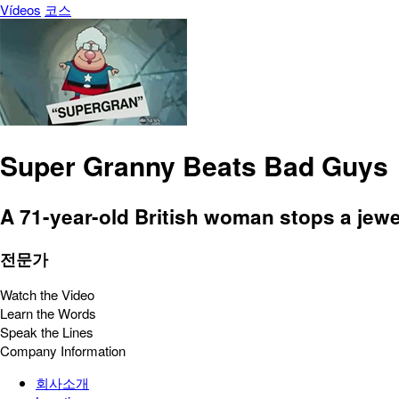
Vídeos
코스
Super Granny Beats Bad Guys
A 71-year-old British woman stops a jewe
전문가
Watch the Video
Learn the Words
Speak the Lines
Company Information
회사소개