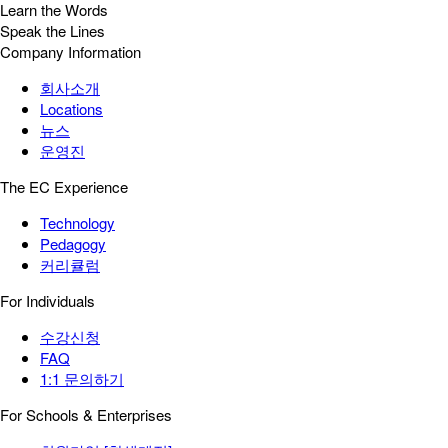
Learn the Words
Speak the Lines
Company Information
회사소개
Locations
뉴스
운영진
The EC Experience
Technology
Pedagogy
커리큘럼
For Individuals
수강신청
FAQ
1:1 문의하기
For Schools & Enterprises