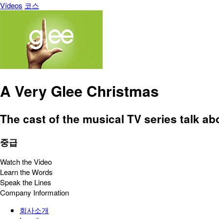
Vídeos
코스
A Very Glee Christmas
The cast of the musical TV series talk abo
중급
Watch the Video
Learn the Words
Speak the Lines
Company Information
회사소개