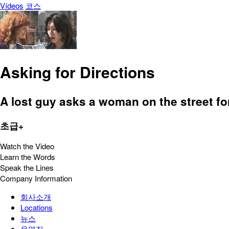
Vídeos
코스
Asking for Directions
A lost guy asks a woman on the street for
초급+
Watch the Video
Learn the Words
Speak the Lines
Company Information
회사소개
Locations
뉴스
운영진