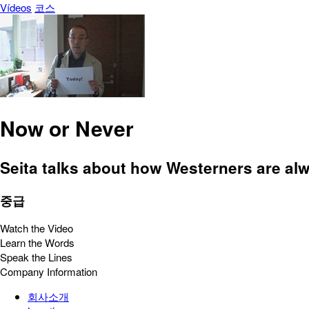
Vídeos
코스
Now or Never
Seita talks about how Westerners are alwa
중급
Watch the Video
Learn the Words
Speak the Lines
Company Information
회사소개