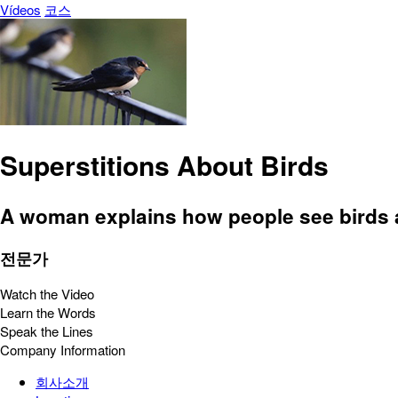
Vídeos
코스
Superstitions About Birds
A woman explains how people see birds a
전문가
Watch the Video
Learn the Words
Speak the Lines
Company Information
회사소개