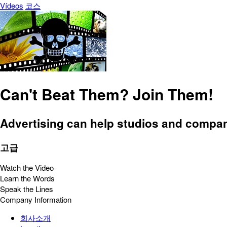
Vídeos
코스
Can't Beat Them? Join Them!
Advertising can help studios and compani
고급
Watch the Video
Learn the Words
Speak the Lines
Company Information
회사소개