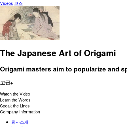
Vídeos
코스
The Japanese Art of Origami
Origami masters aim to popularize and sp
고급+
Watch the Video
Learn the Words
Speak the Lines
Company Information
회사소개