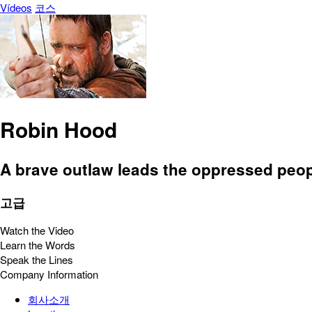
Vídeos
코스
Robin Hood
A brave outlaw leads the oppressed people
고급
Watch the Video
Learn the Words
Speak the Lines
Company Information
회사소개