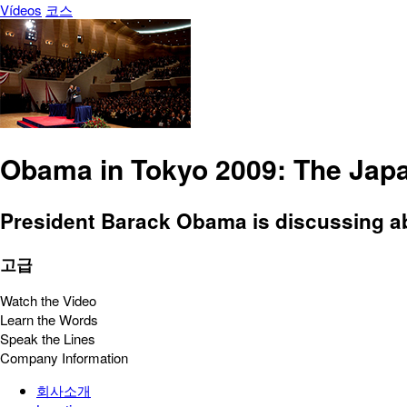
Vídeos
코스
Obama in Tokyo 2009: The Jap
President Barack Obama is discussing abo
고급
Watch the Video
Learn the Words
Speak the Lines
Company Information
회사소개