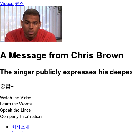
Vídeos
코스
A Message from Chris Brown
The singer publicly expresses his deepest
중급+
Watch the Video
Learn the Words
Speak the Lines
Company Information
회사소개