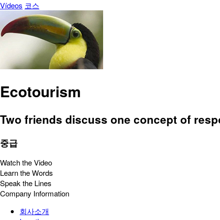
Vídeos
코스
Ecotourism
Two friends discuss one concept of respo
중급
Watch the Video
Learn the Words
Speak the Lines
Company Information
회사소개