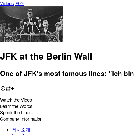
Vídeos
코스
JFK at the Berlin Wall
One of JFK's most famous lines: "Ich bin 
중급+
Watch the Video
Learn the Words
Speak the Lines
Company Information
회사소개